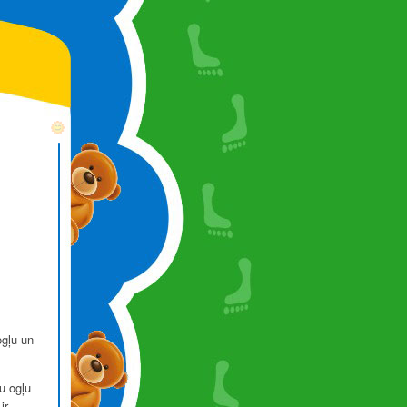
ogļu un
u ogļu
ir