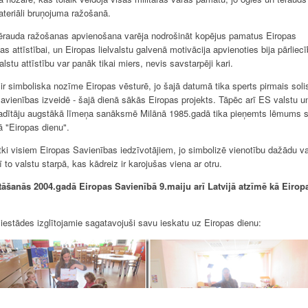
ateriāli bruņojuma ražošanā.
ērauda ražošanas apvienošana varēja nodrošināt kopējus pamatus Eiropas
s attīstībai, un Eiropas lielvalstu galvenā motivācija apvienoties bija pārliec
lstu attīstību var panāk tikai miers, nevis savstarpēji kari.
ir simboliska nozīme Eiropas vēsturē, jo šajā datumā tika sperts pirmais soli
avienības izveidē - šajā dienā sākās Eiropas projekts. Tāpēc arī ES valstu u
adītāju augstākā līmeņa sanāksmē Milānā 1985.gadā tika pieņemts lēmums s
ā "Eiropas dienu".
ētki visiem Eiropas Savienības iedzīvotājiem, jo simbolizē vienotību dažādu va
ī to valstu starpā, kas kādreiz ir karojušas viena ar otru.
tāšanās 2004.gadā Eiropas Savienībā 9.maiju arī Latvijā atzīmē kā Eirop
iestādes izglītojamie sagatavojuši savu ieskatu uz Eiropas dienu: