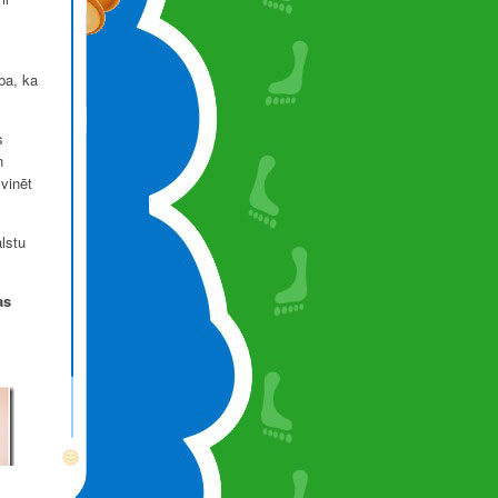
ība, ka
s
n
vinēt
lstu
as