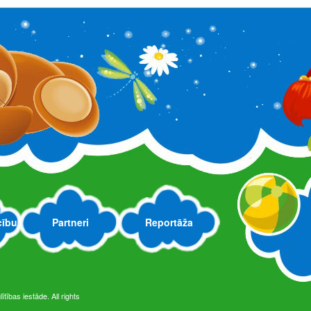
ju ievietoja: vad. vietn. O.Kuksjonoka
cību
Partneri
Reportāža
17.g.
tības iestāde. All rights