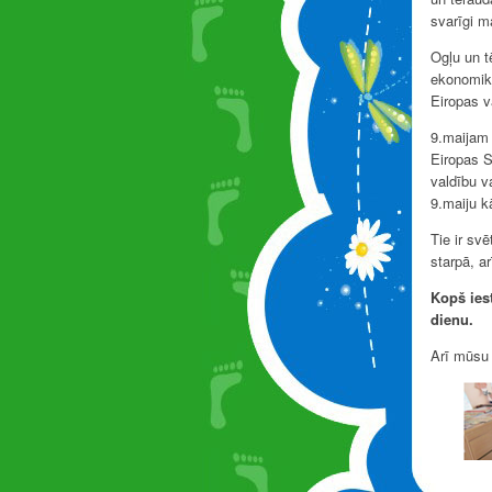
svarīgi m
Ogļu un t
ekonomika
Eiropas va
9.maijam 
Eiropas S
valdību v
9.maiju k
Tie ir sv
starpā, ar
Kopš ies
dienu.
Arī mūsu 