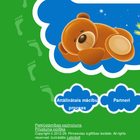
Attālinātais mācību
Partneri
process
Piekļūstamības paziņojums
.
Privatuma politika
.
Copyright © 2012 29. Pirmskolas izglītības iestāde. All rights
reserved. Izstrādāts
LatInSoft