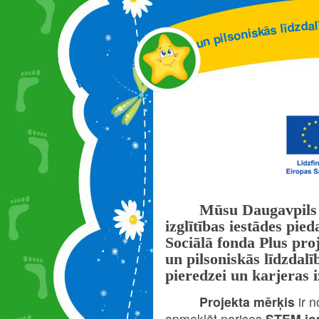
l
a
d
z
d
ī
l
s
ā
k
s
i
n
o
s
l
i
p
n
u
M
E
T
S
"
s
t
k
e
j
o
r
p
+
F
S
E
Mūsu Daugavpils 
izglītības iestādes pie
Sociālā fonda Plus pro
un pilsoniskās līdzdalī
pieredzei un karjeras i
Projekta mērķis
ir 
apmeklēt norises
STEM jom