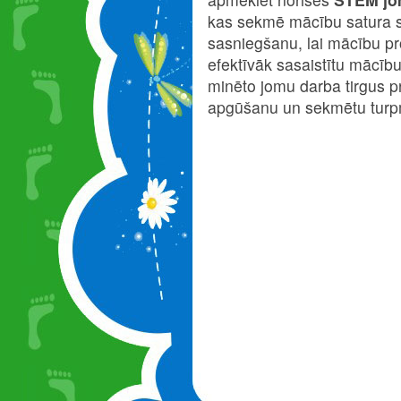
kas sekmē mācību satura 
sasniegšanu, lai mācību p
efektīvāk sasaistītu mācību 
minēto jomu darba tirgus pr
apgūšanu un sekmētu turpm