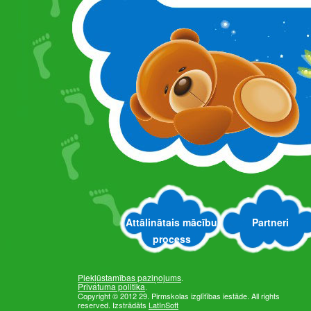
Attālinātais mācību
Partneri
process
Piekļūstamības paziņojums
.
Privatuma politika
.
Copyright © 2012 29. Pirmskolas izglītības iestāde. All rights
reserved. Izstrādāts
LatInSoft