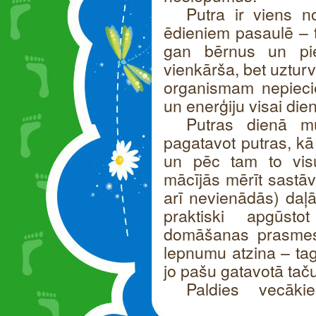
Putra ir viens n
ēdieniem pasaulē – t
gan bērnus un pie
vienkārša, bet uztur
organismam nepieci
un enerģiju visai dien
Putras dienā mū
pagatavot putras, kā
un pēc tam to visu
mācījās mērīt sastāvd
arī nevienādās) daļā
praktiski apgūst
domāšanas prasmes 
lepnumu atzina – tag
jo pašu gatavotā taču
Paldies vecāk
paciņas!