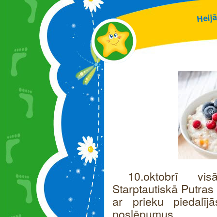
ā
j
i
e
H
10.oktobrī vi
Starptautiskā Putras
ar prieku piedalīj
noslēpumus.