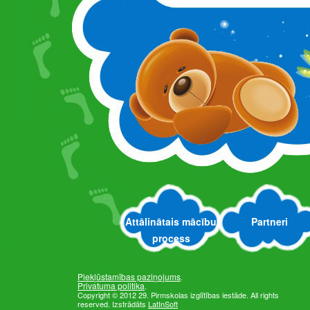
Attālinātais mācību
Partneri
process
Piekļūstamības paziņojums
.
Privatuma politika
.
Copyright © 2012 29. Pirmskolas izglītības iestāde. All rights
reserved. Izstrādāts
LatInSoft