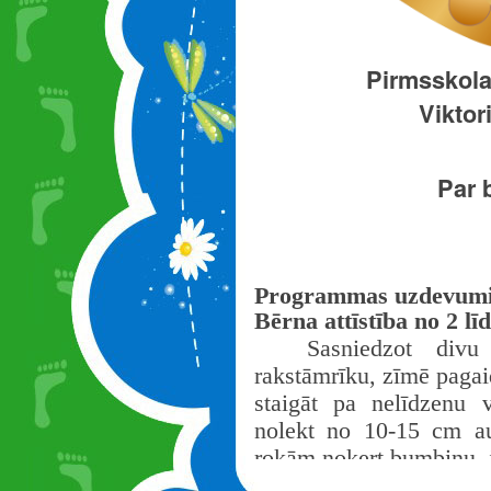
Pirmsskolas
Viktor
Par 
Programmas uzdevumi 
Bērna attīstība no 2 lī
Sasniedzot div
rakstāmrīku, zīmē pagai
staigāt pa nelīdzenu 
nolekt no 10-15 cm au
rokām noķert bumbiņu, j
Sasniedzis trīs gadu vec