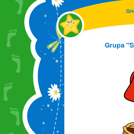
r
G
Grupa "Sa