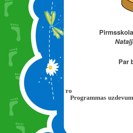
Pirmsskolas
Nataļj
Par 
Pro
Programmas uzdevumi 
Valodu mācību joma