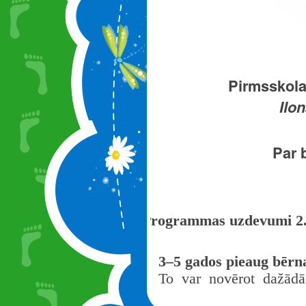
Pirmsskolas
Ilon
Par 
Programmas uzdevumi 2.
3–5 gados pieaug bērna
To var novērot dažādās
apģērbties, pats grib uz