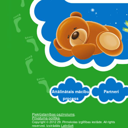
Iestādē darbojas sešas gr
No paša sākuma iestāde ir
poļu ģimnāzijai.
Attālinātais mācību
Partneri
process
Piekļūstamības paziņojums
.
Privatuma politika
.
Copyright © 2012 29. Pirmskolas izglītības iestāde. All rights
reserved. Izstrādāts
LatInSoft