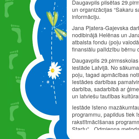
Daugavpils pilsētas 29.pir
un organizācijas “Sakaru s
informāciju.
Jana Pļatera-Gajevska darbīb
nodibinājā Helēnas un Jan
atbalsta fondu (poļu valod
finansiālu palīdzību bērnu
Daugavpils 29.pirmsskolas 
iestāde Latvijā. No sākuma 
poļu, tagad apmācības noti
Iestādes darbības pamatvir
darbība, sadarbībā ar ģime
un latviešu tautības kultūr
Iestāde īsteno mazākumtaut
programmu
, papildus tiek
rakstītmācīšanas programm
Startu”, „Odmienna metoda
w świat pisma”).