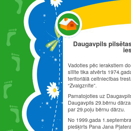
Daugavpils pilsētas
ie
Vadoties pēc ierakstiem d
sīlīte tika atvērts 1974.ga
teritoriālā celtniecības tr
“Zvaigznīte”.
Pamatojoties uz Daugavpil
Daugavpils 29.bērnu dārza 
par 29.poļu bērnu dārzu.
No 1999.gada 1.septembra 
piešķirts Pana Jana Pļater