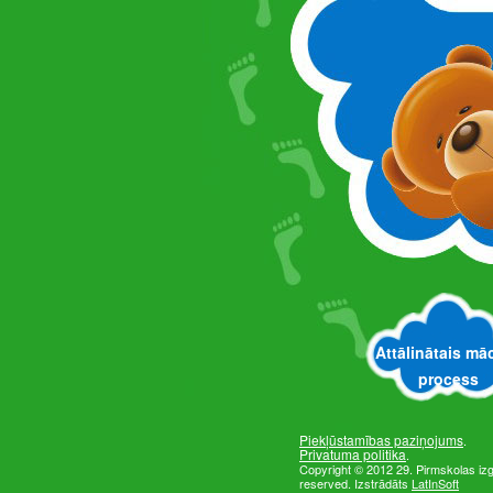
Attālinātais mā
process
Piekļūstamības paziņojums
.
Privatuma politika
.
Copyright © 2012 29. Pirmskolas izglī
reserved. Izstrādāts
LatInSoft