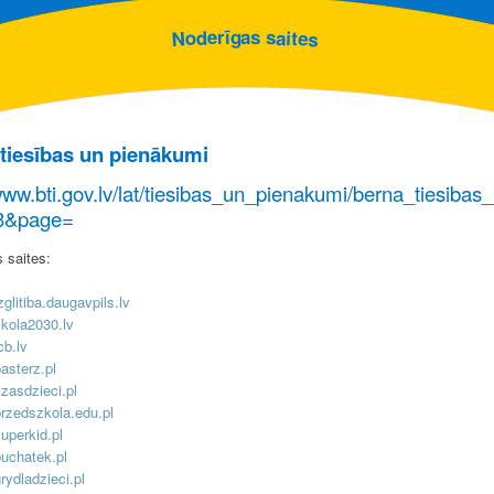
g
a
s
ī
r
s
e
a
d
i
t
o
e
N
s
tiesības un pienākumi
/www.bti.gov.lv/lat/tiesibas_un_pienakumi/berna_tiesiba
3&page=
 saites:
glitiba.daugavpils.lv
kola2030.lv
cb.lv
asterz.pl
zasdzieci.pl
rzedszkola.edu.pl
uperkid.pl
uchatek.pl
ydladzieci.pl