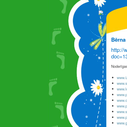
Bērna 
http:/
doc=1
Noderīgas
www.iz
www.s
www.l
www.p
www.c
www.p
www.s
www.p
www.gr