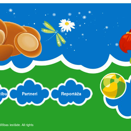
cību
Partneri
Reportāža
tības iestāde. All rights