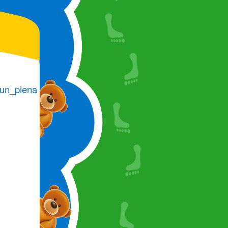
s_un_pienakumi_/?