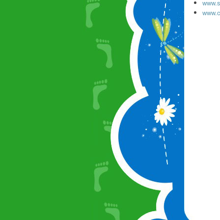
www.s
www.cā