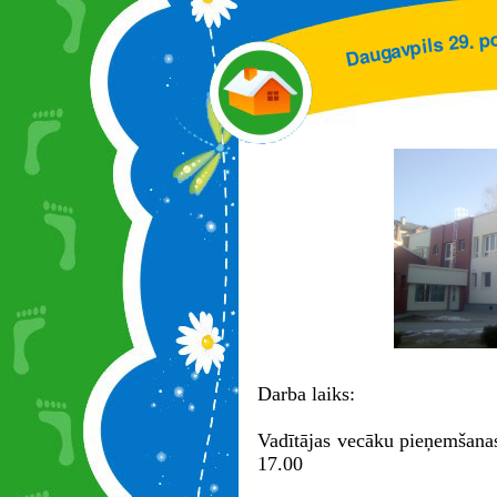
p
.
9
2
s
l
i
p
v
a
g
u
a
D
Darba laiks:
Vadītājas vecāku pieņemšanas
17.00