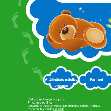
Attālinātais mācību
Partneri
process
Piekļūstamības paziņojums
.
Privatuma politika
.
Copyright © 2012 29. Pirmskolas izglītības iestāde. All rights
reserved. Izstrādāts
LatInSoft