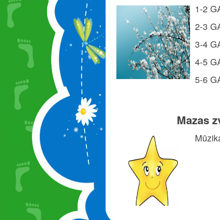
1-2 G
2-3 G
3-4 G
4-5 G
5-6 G
Mazas z
Mūzik