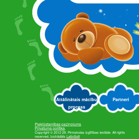
Attali
Mācību procesa plānošana
1-2 GADI (06.04.2020 - 17
2-3 GADI (14.04.2020-17.
3-4 GADI (14.04.2020-17.
4-5 GADI (14.04.2020-17.
5-6 GADI (14.04.2020-17.
Attālinātais mācību
Partneri
Newer
process
Piekļūstamības paziņojums
.
Privatuma politika
.
Copyright © 2012 29. Pirmskolas izglītības iestāde. All rights
reserved. Izstrādāts
LatInSoft